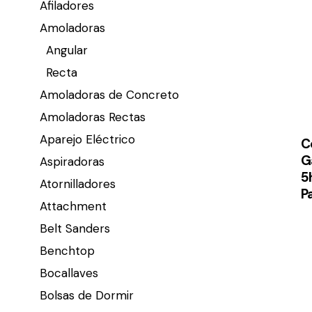
Afiladores
Amoladoras
Angular
Recta
Amoladoras de Concreto
Amoladoras Rectas
Aparejo Eléctrico
C
G
Aspiradoras
5
Atornilladores
P
Attachment
Belt Sanders
Benchtop
Bocallaves
Bolsas de Dormir