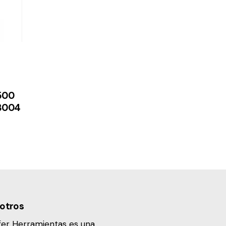
 500
03004
otros
fer Herramientas es una