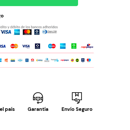
go
el país
Garantía
Envío Seguro