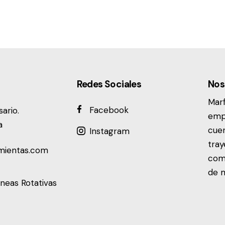
Redes Sociales
Nos
Mar
Facebook
ario.
emp
a
cuen
Instagram
tray
mientas.com
come
de m
neas Rotativas