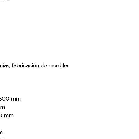
sanías, fabricación de muebles
: 300 mm
mm
120 mm
m