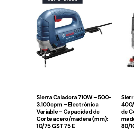
Sierra Caladora 710W – 500-
Sier
3.100cpm – Electrónica
400/
Variable – Capacidad de
de C
Corte acero/madera (mm):
made
10/75 GST 75 E
80/1