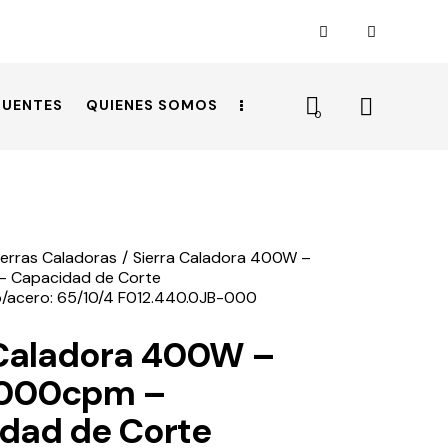
CUENTES
QUIENES SOMOS
0
ierras Caladoras
Sierra Caladora 400W –
– Capacidad de Corte
o/acero: 65/10/4 F012.440.0JB-000
 Caladora 400W –
.000cpm –
dad de Corte