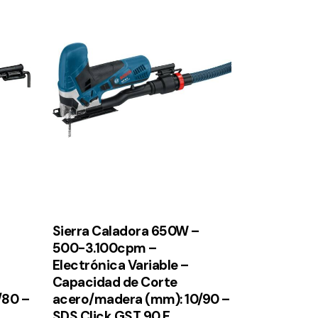
Sierra Caladora 650W –
500-3.100cpm –
Electrónica Variable –
Capacidad de Corte
/80 –
acero/madera (mm): 10/90 –
SDS Click GST 90 E