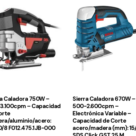
ra Caladora 750W –
Sierra Caladora 670W –
3.100cpm – Capacidad
500-2.600cpm –
orte
Electrónica Variable –
ra/aluminio/acero:
Capacidad de Corte
0/8 F012.475.1JB-000
acero/madera (mm): 15
SDS Click GST 25 M