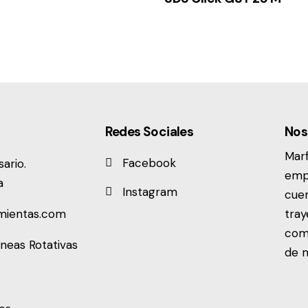
Redes Sociales
Nos
Mar
Facebook
ario.
emp
a
Instagram
cuen
mientas.com
tray
come
neas Rotativas
de m