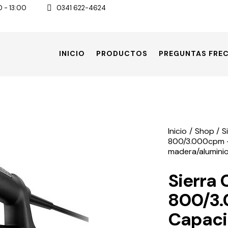
0 - 13:00
0341 622-4624
INICIO
PRODUCTOS
PREGUNTAS FRE
Inicio
Shop
S
800/3.000cpm 
madera/alumini
Sierra
800/3
Capaci