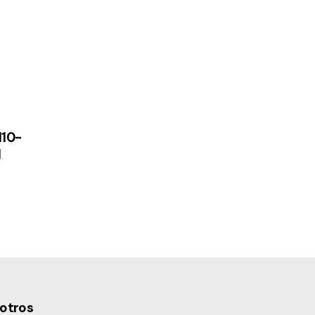
110-
l
otros