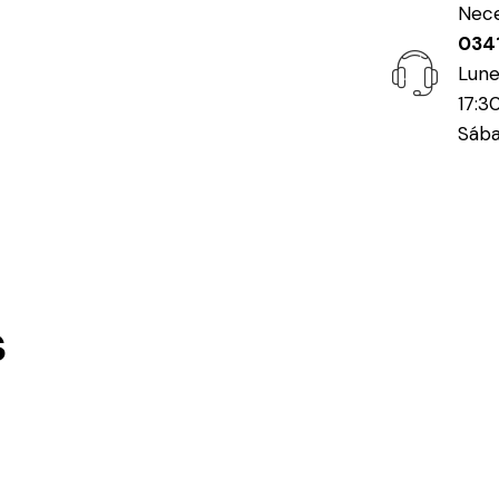
Nece
034
Lune
17:3
Sába
s