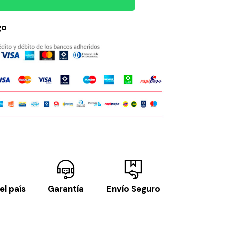
go
el país
Garantía
Envío Seguro